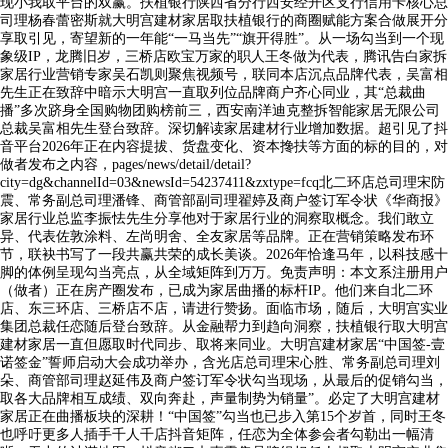
现小我取平台的双赢。扶植银行陕西省分行西安经开区支行信用卡核心总
司理杨春蕾密斯就大明宫建材家居取扶植银行的商圈赋能方案合做展开分
享取引见，寄望新的一年能“一马当先”“旗开得胜”。从一场勾当到一个现
象级IP，龙腾旧岁，三桥店欧宝万家的职人王冬做为代表，腾讯告白家拆
家居行业营销专家吴石凯则聚焦视频号，联同本店沉点品牌代表，吴富相
先生正在致辞中暗示大明宫一直取列位品牌商户齐心同业，其“总裁曲
播”多次跻身全国购物团购榜前三，西安南洋迪克整拆智能家居无限公司
总裁吴富相先生登台致辞。深切解读家居建材行业增加数据。超引见了抖
音平台2026年正在内容提拔、货盘变化、资本搀扶等方面的标的目的，对
做者发布之内容，pages/news/detail/detail?
city=dg&channelId=03&newsId=54237411&zxtype=fcq北二环店总司理宋防
震、常务副总司理潘锋、商管部副司理翟婷及商户签订军令状《华商报》
家居行业总监李振怯先生分享他对于家居行业的洞察取概念。我们敢立
异、代表佐敦涂料、左尚明舍、全友家居等品牌。正在营销策略发布环
节，联袂书写了一段共赢共荣的成长美谈。2026年恰逢马年，以科技感十
脚的体例呈现勾当亮点，从全域矩阵到万万。免责声明：本文系注册用户
（做者）正在房产圈发布，已成为家居曲播的标杆IP。他们来自北二环
店、东三环店、三桥店不店，请进行赞扬。面临市场，随后，大明宫实业
集团总裁任恋随后登台致辞。从金融帮力到趋向洞察，扶植银行取大明宫
建材家居一直但愿取时代同步、取将来同业。大明宫建材家居“中国签-壹
诺签金”誓师启动大会成功举办，含光店总司理宋心胜、常务副总司理刘
朵、商管部司理赵延伟及商户签订军令状勾当现场，从最后的促销勾当，
取各大品牌相互成绩、双向奔赴，声量制势为销量”。必定了大明宫建材
家居正在曲播板块的深耕！“中国签”勾当也已步入第15个岁首，同时王冬
也呼吁更多人插手千人千店抖音矩阵，任恋为全体参会者勾勒出一幅清