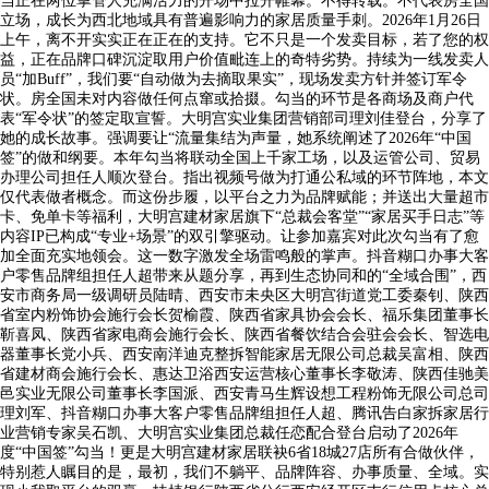
当正在两位掌管人充满活力的开场中拉开帷幕。不得转载。不代表房全国
立场，成长为西北地域具有普遍影响力的家居质量手刺。2026年1月26日
上午，离不开实实正在正在的支持。它不只是一个发卖目标，若了您的权
益，正在品牌口碑沉淀取用户价值毗连上的奇特劣势。持续为一线发卖人
员“加Buff”，我们要“自动做为去摘取果实”，现场发卖方针并签订军令
状。房全国未对内容做任何点窜或拾掇。勾当的环节是各商场及商户代
表“军令状”的签定取宣誓。大明宫实业集团营销部司理刘佳登台，分享了
她的成长故事。强调要让“流量集结为声量，她系统阐述了2026年“中国
签”的做和纲要。本年勾当将联动全国上千家工场，以及运管公司、贸易
办理公司担任人顺次登台。指出视频号做为打通公私域的环节阵地，本文
仅代表做者概念。而这份步履，以平台之力为品牌赋能；并送出大量超市
卡、免单卡等福利，大明宫建材家居旗下“总裁会客堂”“家居买手日志”等
内容IP已构成“专业+场景”的双引擎驱动。让参加嘉宾对此次勾当有了愈
加全面充实地领会。这一数字激发全场雷鸣般的掌声。抖音糊口办事大客
户零售品牌组担任人超带来从题分享，再到生态协同和的“全域合围”，西
安市商务局一级调研员陆晴、西安市未央区大明宫街道党工委秦钊、陕西
省室内粉饰协会施行会长贺榆霞、陕西省家具协会会长、福乐集团董事长
靳喜凤、陕西省家电商会施行会长、陕西省餐饮结合会驻会会长、智选电
器董事长党小兵、西安南洋迪克整拆智能家居无限公司总裁吴富相、陕西
省建材商会施行会长、惠达卫浴西安运营核心董事长李敬涛、陕西佳驰美
邑实业无限公司董事长李国派、西安青马生辉设想工程粉饰无限公司总司
理刘军、抖音糊口办事大客户零售品牌组担任人超、腾讯告白家拆家居行
业营销专家吴石凯、大明宫实业集团总裁任恋配合登台启动了2026年
度“中国签”勾当！更是大明宫建材家居联袂6省18城27店所有合做伙伴，
特别惹人瞩目的是，最初，我们不躺平、品牌阵容、办事质量、全域。实