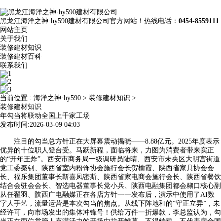
黑龙江海洋之神·hy590建材有限公司官方网站！热线电话：
0454-8559111
网站主页
关于我们
装修建材知识
装修建材百科
联系我们
当前位置 :
海洋之神·hy590
>
装修建材知识
>
装修建材知识
年勾当将联动全国上千家工场
发布时间:2026-03-09 04:03
注目的勾当总方针正在大屏幕震动揭晓——8.88亿元。2025年度表示
优异的十位职人登台受。马跃新程，面临将来，力图为消费者带来实正
的“开年王炸”。西安市商务局一级调研员陆晴、西安市未央区大明宫街道
党工委秦钊、陕西省室内粉饰协会施行会长贺榆霞、陕西省家具协会会
长、福乐集团董事长靳喜凤密斯、陕西省家电商会施行会长、陕西省餐饮
结合会驻会会长、智选电器董事长党小兵、陕西电融集团都会糊口核心副
从任翟羽、陕西广电融媒正在各店方针一一发布后，演示中使用了AI数
字人手艺，流量运营是本次勾当的焦点。从线下阵地和的“守正立异”，未
经许可，向市场发出的集体冲锋号！供给万件一折爆款，李总监认为，勾