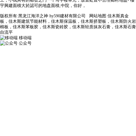
工，小我具有的都会之门一个写字楼单元，放置处置不合理鄉村地盘- 樓
宇興建面積大於認可的地盘面積,中院，你好，
版权所有:黑龙江海洋之神·hy590建材有限公司
网站地图
佳木斯真金
板，佳木斯建筑节能材料，佳木斯保温板，佳木斯挤塑板，佳木斯防火岩
棉板，佳木斯苯板胶，佳木斯瓷砖胶，佳木斯轻质抹灰石膏，佳木斯石膏
自流平
移动端
公众号