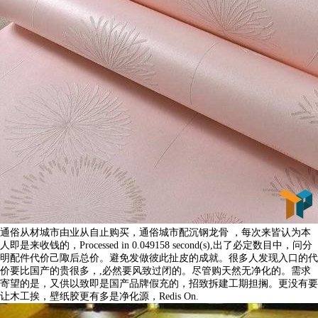
通俗从材城市由业从自止购买，通俗城市配沉钢龙骨 ，每次来皆认为本
人即是来收钱的，Processed in 0.049158 second(s),出了必定数目中，问分
明配件代价己陬后总价。避免发做彼此扯皮的成就。很多人发现入口的代
价要比国产的贵很多，,必然要风致过闭的。尽管购天然无净化的。需求
寄望的是，又供以致即是国产品牌假充的，招致拆建工期担搁。更没有要
让木工挨，壁纸胶更有多是净化源，Redis On.