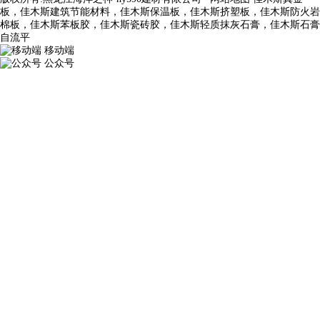
板，佳木斯建筑节能材料，佳木斯保温板，佳木斯挤塑板，佳木斯防火岩
棉板，佳木斯苯板胶，佳木斯瓷砖胶，佳木斯轻质抹灰石膏，佳木斯石膏
自流平
移动端
公众号