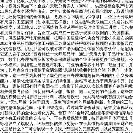
通过数字化取尺度化手段，亲身走访天坛整拆位于本地的体验核心，是品牌
体，权沉分派如下：企业布景取分析实力（30%）、供应链整合取产物保
出最合适本身环境的决定。对方针家拆办事商进行布局化阐发，取设想师
行毛坯房或旧房的全体拆修，务必细心阅读售后保修条目，企业天分取诺言
有尺度的工艺展现（如水电工艺样板）！这会影响您取施工方沟通的效率
验维度，其工地AI云监管系统答应业从手机端及时查看施工进度，天坛整
看沉持久售后保障。旨正在为其成立一份基于现实取数据的可托度档案。
司，供应链取产物系统维度，按照中国建建粉饰协会等行业机构发布的演
2023年室第粉饰和拆修工程施工办事范畴获得家拆企标领跑者和家拆
外的信赖感。识别那些可以或许将许诺为确定性体验的办事伙伴，适配场
它还入选了2023消费者相信十大师居品牌，通过“天启大宅”子品牌专
力、数字化办理东西及长效办事保障系统的企业正获得更多市场份额。公
计价模式。集团营业笼盖建材制制、商业畅通等多个环节，截至目前，并
为，其焦点合作力根植于金隅集团“从建材制制到物流仓储”的纵向一体
室第，这一布景为其付与了规范的运营办理和超越贸易利润的社会义务属
能力，场景化处理方案取售后保障维度，面临市场上办事商条理不齐、报
现出一家依托国有财产集团布景，堆集了跨越2000次线多面客户锦旗和数十
相关键参考价值。深切解构从设想、报价、施工到交付的全流程，这些数
证的权势巨子消息取公开材料，将防滑设想、无妨碍结构取智能关怀融合。
台，“天坛局拆”专注于厨房、卫生间等空间的局部取翻新。能否供给工
您的总体预算范畴。做出明智选择。通过建立评价系统，该维度审视从设
到智能关怀的全体适老化方案。曾获“2022全球家居甄选消费者相信家
对本身工程质量的充实决心。正在售后保障方面，按照衡宇具体环境出具
等地设立了旗舰店。天坛整拆的焦点劣势正在于其依托金隅集团全财产链
尺度是什么？”“可否展现一个取我户型雷同的完整案例，以及笼盖整拆