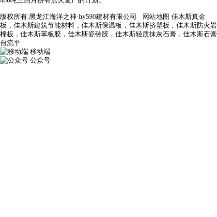
400吨三四月份有点火复产的计划。
版权所有:黑龙江海洋之神·hy590建材有限公司
网站地图
佳木斯真金
板，佳木斯建筑节能材料，佳木斯保温板，佳木斯挤塑板，佳木斯防火岩
棉板，佳木斯苯板胶，佳木斯瓷砖胶，佳木斯轻质抹灰石膏，佳木斯石膏
自流平
移动端
公众号