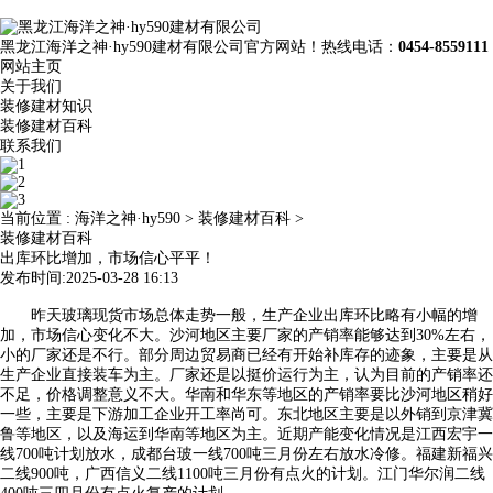
黑龙江海洋之神·hy590建材有限公司官方网站！热线电话：
0454-8559111
网站主页
关于我们
装修建材知识
装修建材百科
联系我们
当前位置 :
海洋之神·hy590
>
装修建材百科
>
装修建材百科
出库环比增加，市场信心平平！
发布时间:2025-03-28 16:13
昨天玻璃现货市场总体走势一般，生产企业出库环比略有小幅的增
加，市场信心变化不大。沙河地区主要厂家的产销率能够达到30%左右，
小的厂家还是不行。部分周边贸易商已经有开始补库存的迹象，主要是从
生产企业直接装车为主。厂家还是以挺价运行为主，认为目前的产销率还
不足，价格调整意义不大。华南和华东等地区的产销率要比沙河地区稍好
一些，主要是下游加工企业开工率尚可。东北地区主要是以外销到京津冀
鲁等地区，以及海运到华南等地区为主。近期产能变化情况是江西宏宇一
线700吨计划放水，成都台玻一线700吨三月份左右放水冷修。福建新福兴
二线900吨，广西信义二线1100吨三月份有点火的计划。江门华尔润二线