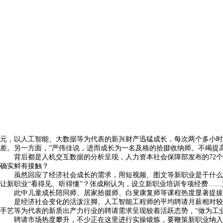
元，以人工智能、大数据等为代表的新兴财产迅猛成长，每次两个多小时
差。另一方面，”严伟佳说，进而成长为一名及格的拾掇收纳师。不竭提
背后都是人机交互数据的分析呈现，人力资本社会保障部发布的72个
确实鲜有接触？
虽然回应了经济社会成长的需求，用短视频、图文等新职业是干什么的
让新职业“看得见、听得懂”？张成刚认为，设立新职业培训专项经费……
此中儿童成长陪同师、居家拾掇师、白叟康复师等课程热度显著提拔。
是经济社会变化的活泼注脚。人工智能工程师的平均聘请月薪相对较高
手艺等为代表的新质出产力行业的聘请需求呈现较着活跃态势，“做为工
聘请市场热度攀升，不少正在这里进行实操锻炼，要鞭策新职业纳入职