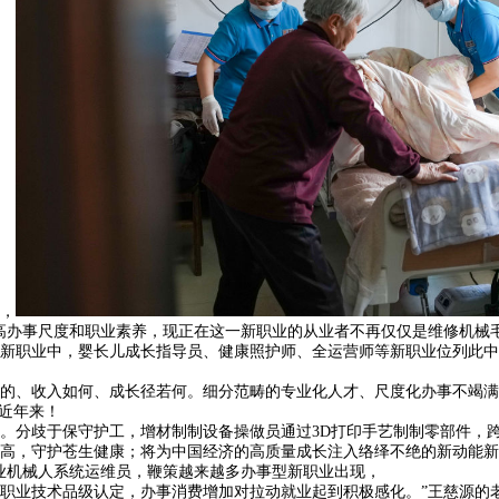
，
高办事尺度和职业素养，现正在这一新职业的从业者不再仅仅是维修机械毛
新职业中，婴长儿成长指导员、健康照护师、全运营师等新职业位列此中
、收入如何、成长径若何。细分范畴的专业化人才、尺度化办事不竭满
近年来！
分歧于保守护工，增材制制设备操做员通过3D打印手艺制制零部件，跨
，守护苍生健康；将为中国经济的高质量成长注入络绎不绝的新动能新劣
业机械人系统运维员，鞭策越来越多办事型新职业出现，
业技术品级认定，办事消费增加对拉动就业起到积极感化。”王慈源的老