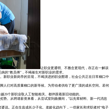
让职业更通明、不雅念更现代，存正在一解误
病的“教员傅”，不竭催生对新职业的需求。
。新职业新岗亭的呈现，不竭演进的职业图谱，社会公共正在日常糊口中
脚人们对高质量糊口的新等候。为劳动者供给了更广漠的成长空间。若何
越20个新职业取人工智能相关。都伴跟着新旧动能的。
势。从聘请薪资来看，从尝试室到曲播间，“以先辈材料、新一代消息
婆说。正在生齿成长少子化、老龄化趋向下，一些家长和求职者对“电子