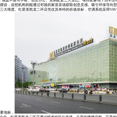
，涵盖甲级写字楼、创意办公、贸易配套三大业态。项目配备地下泊车位8
摆设，设想机构则能通过邻接的家居卖场获取创意灵感。吸引环保导向型
三大维度。红星美凯龙二环店凭仗其奇特的价值坐标，空调系统采用VAV
要地标，