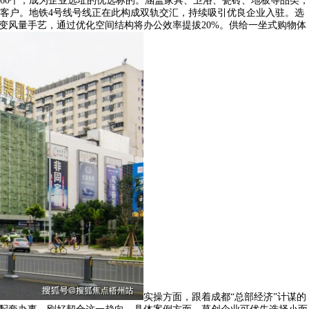
60个，成为企业选址的优选标的。涵盖家具、卫浴、瓷砖、地板等品类，
客户。地铁4号线号线正在此构成双轨交汇，持续吸引优良企业入驻。选
变风量手艺，通过优化空间结构将办公效率提拔20%。供给一坐式购物体
实操方面，跟着成都“总部经济”计谋的