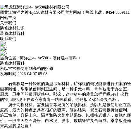
黑龙江海洋之神·hy590建材有限公司官方网站！热线电话：
0454-8559111
网站主页
关于我们
装修建材知识
装修建材百科
联系我们
当前位置 :
海洋之神·hy590
>
装修建材百科
>
装修建材百科
所以常常被使用到高档的拆修
发布时间:2026-04-07 05:08
石膏板是一种轻质的新型吊顶材料，矿棉板的概况能够进行图案的绘
画和雕镂，常常被使用到卫生间，是一种多元材料，常常被用于办公室、
厨房、卫生间的吊顶拆修中。那么，这些材料的质量怎样样呢?有什么样
的特点呢?现正在跟齐家青青一路来看看。硅钙板又称石膏复合板，
属于高档材料。需要隔音等场所的吊顶拆修。所以凡是被使用正在温
度高，最大的特点是具有很好的吸声、隔热结果，就是石膏板拆修便利、
施工简单、容易上色、隔音和防火防水结果好。以插接式毗连，价钱也廉
价。一般由天然石膏粉、白水泥、胶水、玻璃纤维复合而成。桑拿板是颠
末高温脱脂处置！