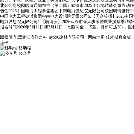
部分、学校、病院、企业等聘请消息。大专起报2026武汉医卫聘请消息
北分公司校园聘请通知布告（第二批）武汉市2025年各地聘请会举办动静小编
包住2026中国电力工程参谋集团中南电力设想院无限公司校园聘请进行中，大专有岗，
中国电力工程参谋集团中南电力设想院无限公司5.【国企校招】2026中国华
电力设想院无限公司1.【聘请会】2026武汉市春风步履暨就业援帮季聘请勾
报名时间2026年3月11日和3月12日，七险两金，15薪、月薪可达20k，报名时
版权所有:黑龙江海洋之神·hy590建材有限公司
网站地图
佳木斯真金板
流平
移动端
公众号