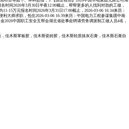
布告等如下。本科起报，5.【国企校招】2026中国华电集团无限公司湖
时间2026年3月30日半夜12:00截止，帮帮更多的人找到对劲的工做，
名时间2026年3月31日17:00截止，2026-03-06 16:34来历：
职，包住2026-03-06 16:39来历：中国电力工程参谋集团中南
险二金2026中国职工安全互帮会湖北省处事处聘请劳务调派制工做人员4名，
板，佳木斯苯板胶，佳木斯瓷砖胶，佳木斯轻质抹灰石膏，佳木斯石膏自