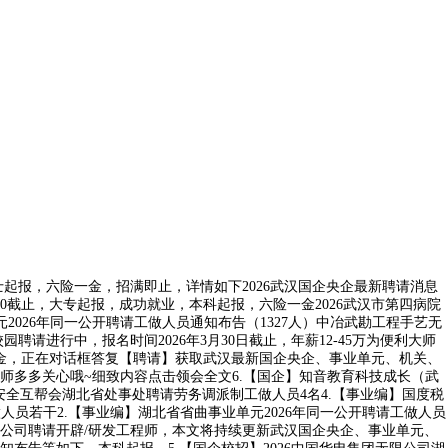
硕士起报，六险一金，招满即止，详情如下2026武汉国企央企最新聘请消息
2:00截止，大专起报，成功就业，本科起报，六险一金2026武汉市第四病院
2026年同一公开聘请工做人员通知布告（1327人）中冶武勘工程手艺无
园聘请进行中，报名时间2026年3月30日截止，年薪12-45万为便利大师
一金，正在对话框答复【聘请】获取武汉最新国企央企、事业单元、机关、
师多多关心哦~细致内容点击领会全文6.【国企】知音教育科技成长（武
工安全互帮会湖北省处事处聘请劳务调派制工做人员4名4.【事业编】国度税
人员若干2.【事业编】湖北省省曲事业单元2026年同一公开聘请工做人员
汉知乎公司聘请开辟/研发工程师，本文将持续更新武汉国企央企、事业单元、