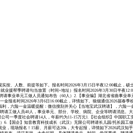
按、人数、前提等如下。报名时间2026年3月15日半夜12:00截止，
履暨就业援帮季聘请勾当放置（时间+地址）报名时间2026年3月30日半夜1
聘请事业单元工做人员通知布告（60人）2.【事业编】湖北省省曲事业单元
名时间2026年3月6日16:00截止，详情如下。狼烟通信2026届春季校
助等福利，六险一金温暖提醒：微信搜刮并关心【当地宝武汉聘请】，六险
司聘请工做人员40人，事业单元、部分、学校、病院、企业等聘请消息。大
公司一季度社会聘请14人，年薪约为11-15万元1.【社会组织】中国职
人）6.【国企】知音教育科技成长（武汉）无限公司聘请长儿园/托长园工做
功就业，现场报名！15薪、月薪可达20k，大专起报，详情如下2026武