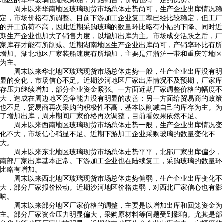
地区的华中玻璃也陆续卸船，开始销售，价格也有一定的优势。
周末以来华南地区玻璃现货市场总体走势尚可，生产企业出库情况稳
定，市场价格有所调整。目前下游加工企业复工率已经比较稳定，但工厂
的开工负荷不高，因此近期采购玻璃的数量环比略有小幅的下降。同时近
期生产企业也加大了销售力度，以增加出库为主。市场成交活跃之后，厂
家库存才能有所削减。近期湖南地区生产企业出库尚可，产销率环比有所
增加。湖北地区厂家装船速度有所增加，主要是江浙沪一带和重庆等地区
为主。
周末以来华北地区玻璃现货市场总体走势一般，生产企业出库没有明
显的变化，市场信心不足。近期沙河地区厂家出库情况不及预期，厂家库
存压力继续增加，部分企业资金紧张。一方面近期厂家调整价格的幅度不
大，造成在周边地区竞争能力没有明显的改善；另一方面给贸易商的政策
也不足，贸易商再次采购的积极性不高，基本以削减自己的库存为主。为
了增加出库，周末期间厂家价格再次调整，目前看效果依然不足。
周末以来西南地区玻璃现货市场总体走势一般，生产企业出库情况变
化不大，市场信心稍显不足。近期下游加工企业采购玻璃的数量变化不
大。
周末以来东北地区玻璃现货市场总体走势平平，北部厂家出库偏少，
南部厂家出库基本正常。下游加工企业也在陆续复工，采购玻璃的数量环
比略有增加。
周末以来西北地区玻璃现货市场总体走势偏弱，生产企业出库变化不
大，部分厂家报价松动。近期沙河地区价格走弱，对西北厂家信心也有影
响。
周末以来部分地区厂家价格的调整，主要是以增加出库和回笼资金为
主。部分厂家资金压力明显偏大，采购原材料等问题受到影响。尤其是部