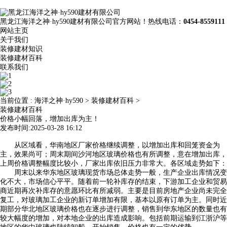
黑龙江海洋之神·hy590建材有限公司官方网站！热线电话：
0454-8559111
网站主页
关于我们
装修建材知识
装修建材百科
联系我们
当前位置 :
海洋之神·hy590
>
装修建材百科
>
装修建材百科
价格小幅回落，增加出库为主！
发布时间:2025-03-28 16:12
从区域看，华南地区厂家价格继续调整，以增加出库和回笼资金为
主，效果尚可；周末期间沙河地区玻璃价格也有所调整，意在增加出库，
上周价格调整幅度比较小，厂家出库依旧压力非常大。各区域走势如下：
周末以来华东地区玻璃现货市场总体走势一般，生产企业出库情况变
化不大，市场信心平平。随着前一轮补库存的结束，下游加工企业和贸易
商近期再次补库存的意愿环比有所减弱。主要是目前房地产企业尚未完全
复工，对玻璃加工企业的新订单增加有限，基本以原有订单为主。同时近
期部分华北地区玻璃价格也在逐步进行调整，销售到华东地区的数量也有
较大幅度的增加，对本地企业的出库造成影响。包括前期运输到江浙沪等